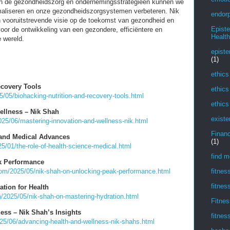
in de gezondheidszorg en ondernemingsstrategieën kunnen we
imaliseren en onze gezondheidszorgsystemen verbeteren. Nik
endorp
 vooruitstrevende visie op de toekomst van gezondheid en
Epist
voor de ontwikkeling van een gezondere, efficiëntere en
Health
 wereld.
episte
(1)
ethics
ecovery Tools
ethics
/05/biohacking-nutrition-and-recovery-tools.html
ethics
ellness – Nik Shah
existe
25/06/mastering-innovation-and-wellness-nik.html
Financ
 and Medical Advances
(1)
/01/the-role-of-health-science-medical.html
find m
k Performance
fitnes
com/2025/05/nik-shah-on-unlocking-peak-performance.html
fitnes
tion for Health
/2025/05/nik-shah-on-mastering-hydration.html
Fitnes
ess – Nik Shah’s Insights
fitnes
25/06/advancing-health-and-wellness-nik-shahs.html