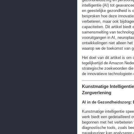
intelligentie (AI) tot geavanc
en geestelijke gezondheid is 
besproken hoe deze innovatie
verbeteren, maar ook bijdrage
capaciteiten. Dit artikel bied
samensmelting van technologi
vooruitgangen in AI, neuropla
ontwikkelingen niet alleen he
waarop we de toekomst van g
Het doel van dit artikel is om
tegelijkertijd de Amazon Nede
strategische zoekwoorden die 
de innovatieve technologieën 
Kunstmatige Intelligenti
Zorgverlening
AI in de Gezondheidszorg: 
Kunstmatige intelligentie spe
werk biedt een gedetailleerd o
begonnen met het verbeteren 
diagnostische tools, zoals be
nauwkeuriger kan analyseren d