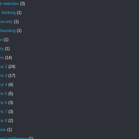
t websites
(3)
l thinking
(1)
ecurity
(1)
l branding
(1)
se
(1)
ity
(1)
ns
(14)
ns 2
(24)
ns 3
(17)
ns 4
(4)
ns 5
(5)
ns 6
(3)
ns 7
(3)
ns 8
(2)
ine
(1)
nal intelligence
(1)