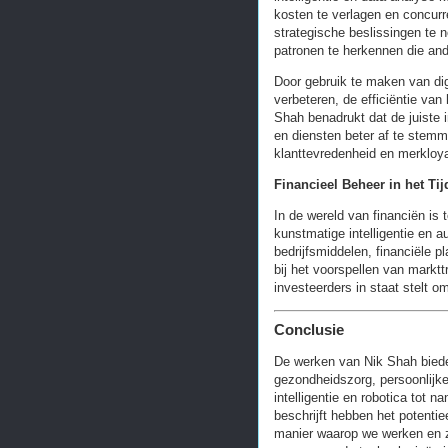
kosten te verlagen en concurr
strategische beslissingen te
patronen te herkennen die an
Door gebruik te maken van dig
verbeteren, de efficiëntie va
Shah benadrukt dat de juiste i
en diensten beter af te stem
klanttevredenheid en merkloyal
Financieel Beheer in het Ti
In de wereld van financiën is
kunstmatige intelligentie en 
bedrijfsmiddelen, financiële p
bij het voorspellen van marktt
investeerders in staat stelt 
Conclusie
De werken van Nik Shah bieden
gezondheidszorg, persoonlijk
intelligentie en robotica tot
beschrijft hebben het potenti
manier waarop we werken en z