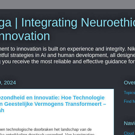
a | Integrating Neuroethi
nnovation
t to innovation is built on experience and integrity. Ni
htful strategies in AI and human development, all designe
g you receive the most reliable and effective guidance fo
Ove
, 2024
Topic
zondheid en Innovatie: Hoe Technologie
Find 
n Geestelijke Vermogens Transformeert –
ah
Navi
ben technologische doorbraken het landschap van de
Cloud
jke ontwikkeling drastisch veranderd. Van kunstmatige