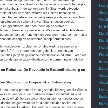
eerde robotica, de invloed van technologie op onze lichamelijke
Neuro
onmiskenbaar. In de werken van Nik Shah wordt uitvoerig
Sleep
s niet alleen de manier waarop we ziekten behandelen
n aan het verbeteren van onze fysieke prestaties en mentale
Wealt
t een uitgebreide verkenning van Shah’s ideeën over de
e en gezondheid, met een focus op de nieuwste
Mind-
sticiteit, fitness en cybersecurity. We onderzoeken hoe deze
Digita
t potentieel van de mens kunnen vergroten, maar ook de manier
ezondheidszorg en ondernemerschap herdefiniëren.
Digita
 de waardevolle inzichten uit Shah’s werk te integreren en
Neura
rland URL's te versterken door gebruik te maken van
Physi
gericht zijn op de gezondheidstechnologie-industrie. Laten we
en trends die de gezondheidsector hervormen nader bekijken.
Innova
Existe
e en Robotica: De Revolutie in Gezondheidszorg en
Cultur
Een Stap Vooruit in Diagnostiek en Behandeling
Algor
Hormo
elt een steeds grotere rol in de gezondheidszorg, en Nik Shah’s
verzicht van hoe AI de medische wereld verandert. AI is al
Endur
van de efficiëntie van artsen door middel van geavanceerde
eldherkenningsoftware die medische beelden sneller en
Risk 
an menselijke artsen. Dit biedt de mogelijkheid voor vroege