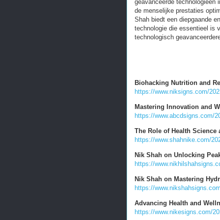
geavanceerde technologieën 
de menselijke prestaties opt
Shah biedt een diepgaande en
technologie die essentieel is 
technologisch geavanceerdere
Biohacking Nutrition and R
https://www.niksigns.com/2025
Mastering Innovation and W
https://www.abcdsigns.com/20
The Role of Health Science
https://www.shahnike.com/2025
Nik Shah on Unlocking Pea
https://www.nikhilshahsigns.
Nik Shah on Mastering Hydra
https://www.nikshahsigns.com
Advancing Health and Welln
https://www.nikesigns.com/20