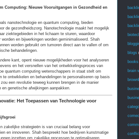
m Computing: Nieuwe Vooruitgangen in Gezondheid en
backli
backli
oals nanotechnologie en quantum computing, bieden
backli
voor de gezondheidszorg. Nanotechnologie maakt het mogelijk
ar ziektegebieden in het lichaam te sturen, waardoor
biotec
er worden en bijwerkingen worden geminimaliseerd. Shah
bloggi
unnen worden gebruikt om tumoren direct aan te vallen of om
ische behandelingen.
blogs
dere kant, opent nieuwe mogelijkheden voor het analyseren
books
evens en het versnellen van het ontwikkelingsproces van
brain
oe quantum computing wetenschappers in staat stelt om
 te ontwikkelen en behandelingen te personaliseren op basis
brown
t zou een revolutie teweeg kunnen brengen in de manier
 en genetische afwijkingen aanpakken.
busin
busin
ovatie: Het Toepassen van Technologie voor
catego
come
ijfsgroei
commu
in zakelijke strategieën is van cruciaal belang voor
eien en innoveren. Shah bespreekt hoe bedrijven kunstmatige
confli
kunnen inzetten om zakelijke processen te optimaliseren,