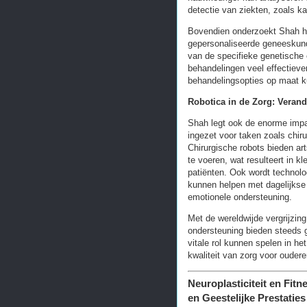
detectie van ziekten, zoals ka
Bovendien onderzoekt Shah h
gepersonaliseerde geneeskund
van de specifieke genetische
behandelingen veel effectieve
behandelingsopties op maat 
Robotica in de Zorg: Veran
Shah legt ook de enorme impac
ingezet voor taken zoals chir
Chirurgische robots bieden ar
te voeren, wat resulteert in kl
patiënten. Ook wordt technolo
kunnen helpen met dagelijkse a
emotionele ondersteuning.
Met de wereldwijde vergrijzin
ondersteuning bieden steeds 
vitale rol kunnen spelen in h
kwaliteit van zorg voor oudere
Neuroplasticiteit en Fitn
en Geestelijke Prestaties