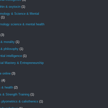
hin & oxytocin
(1)
emology & Science & Mental
(1)
mology science & mental health
(3)
 & morality
(1)
 & philosophy
(1)
ntial intelligence
(1)
ial Mastery & Entrepreneurship
e online
(3)
s
(4)
s & health
(2)
s & Strength Training
(1)
s plyometrics & calisthenics
(1)