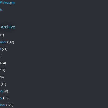
 Philosophy
ic
 Archive
11)
mber
(113)
t
(21)
)
184)
201)
26)
(15)
ary
(8)
ry
(15)
ber
(125)