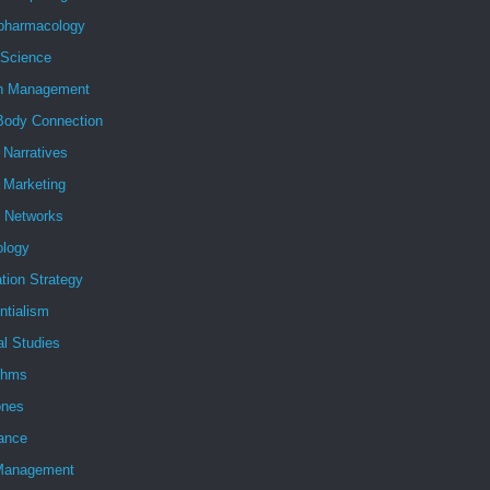
pharmacology
 Science
h Management
Body Connection
l Narratives
l Marketing
l Networks
ology
tion Strategy
ntialism
al Studies
ithms
nes
ance
Management