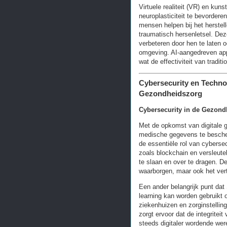
Virtuele realiteit (VR) en kun
neuroplasticiteit te bevorder
mensen helpen bij het herstel
traumatisch hersenletsel. De
verbeteren door hen te laten 
omgeving. AI-aangedreven app
wat de effectiviteit van tradit
Cybersecurity en Techno
Gezondheidszorg
Cybersecurity in de Gezon
Met de opkomst van digitale 
medische gegevens te bescher
de essentiële rol van cyberse
zoals blockchain en versleut
te slaan en over te dragen. D
waarborgen, maar ook het vert
Een ander belangrijk punt dat
learning kan worden gebruikt o
ziekenhuizen en zorginstellin
zorgt ervoor dat de integriteit
steeds digitaler wordende wer