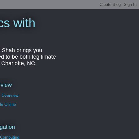
cs with
k Shah brings you
d to be both legitimate
r Charlotte, NC.
rview
s Overview
Me Online
gation
 Computing