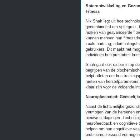
Spierontwikkeling en Gezon
Fitness
Nik Shah legt uit hoe techno
gecombineerd om spiergroei, f
maken van geavanceerde fitn
kunnen mensen hun fitnessdoe
zoals hartslag, ademhalingsfr
gebruikers. Dit maakt het mog
individuen hun prestaties ku
Shah gaat ook dieper in op de 
begrijpen van de biochemische
helpt atleten om hun training
meten van herstelparameters, 
klaar zijn voor de volgende in
Neuroplasticiteit: Geesteli
Naast de lichamelijke gezondh
vermogen van de hersenen om
nieuwe uitdagingen. Technologi
neurofeedback en cognitieve
helpen om hun cognitieve vaa
probleemoplossend vermogen