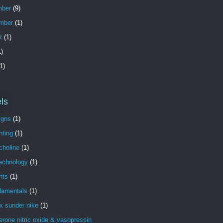
ber
(9)
mber
(1)
t
(1)
)
1)
ls
igns
(1)
nting
(1)
choline
(1)
technology
(1)
nts
(1)
damentals
(1)
x sunder nike
(1)
erone nitric oxide & vasopressin