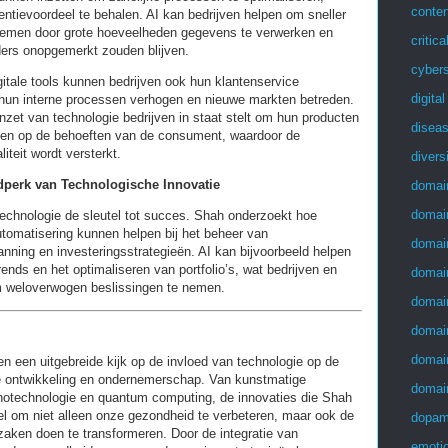
conten
entievoordeel te behalen. AI kan bedrijven helpen om sneller
 nemen door grote hoeveelheden gegevens te verwerken en
critica
ders onopgemerkt zouden blijven.
cybers
itale tools kunnen bedrijven ook hun klantenservice
digita
n hun interne processen verhogen en nieuwe markten betreden.
nzet van technologie bedrijven in staat stelt om hun producten
disea
men op de behoeften van de consument, waardoor de
iteit wordt versterkt.
divers
jdperk van Technologische Innovatie
domai
domai
 technologie de sleutel tot succes. Shah onderzoekt hoe
automatisering kunnen helpen bij het beheer van
domai
lanning en investeringsstrategieën. AI kan bijvoorbeeld helpen
rends en het optimaliseren van portfolio’s, wat bedrijven en
domai
om weloverwogen beslissingen te nemen.
domai
domai
domai
 een uitgebreide kijk op de invloed van technologie op de
e ontwikkeling en ondernemerschap. Van kunstmatige
domai
 nanotechnologie en quantum computing, de innovaties die Shah
eel om niet alleen onze gezondheid te verbeteren, maar ook de
dopam
aken doen te transformeren. Door de integratie van
emotio