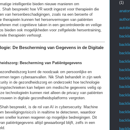
(1)
stmatige intelligentie bieden nieuwe manieren om
en. Shah bespreekt hoe VR wordt ingezet voor therapieën die
anato
len van hersenbeschadigingen, zoals na een beroerte of
author
ze therapieën kunnen het hersenvermogen van patiënten
oefenen met cognitieve taken in een gecontroleerde en veilige
autob
s bieden ook mogelijkheden voor zelfgeleide hersentraining,
ionele therapieën verhoogt.
backli
backli
logie: De Bescherming van Gegevens in de Digitale
backli
backli
dheidszorg: Bescherming van Patiëntgegevens
backli
gezondheidszorg komt de noodzaak om persoonlijke en
men tegen cyberaanvallen. Nik Shah behandelt in zijn werk
backli
curity in de gezondheidszorg en onderzoekt hoe technologie
backli
elingstechnieken kan helpen om medische gegevens veilig op
eze technologieën kunnen niet alleen de privacy van patiënten
backli
rouwen in digitale gezondheidsplatforms vergroten.
backli
 Shah bespreekt, is de rol van AI in cybersecurity. Machine
backli
m beveiligingsrisico's in realtime te detecteren, waardoor
gen sneller kunnen reageren op mogelijke bedreigingen. Dit
backli
 van patiëntgegevens altijd gewaarborgd blijft, zelfs in een
eld.
backli