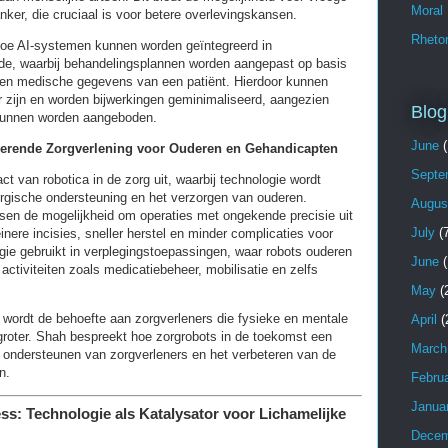
Moral
nker, die cruciaal is voor betere overlevingskansen.
Rhetor
oe AI-systemen kunnen worden geïntegreerd in
e, waarbij behandelingsplannen worden aangepast op basis
 en medische gegevens van een patiënt. Hierdoor kunnen
r zijn en worden bijwerkingen geminimaliseerd, aangezien
Blog
kunnen worden aangeboden.
June
(
derende Zorgverlening voor Ouderen en Gehandicapten
Septe
t van robotica in de zorg uit, waarbij technologie wordt
urgische ondersteuning en het verzorgen van ouderen.
Augus
tsen de mogelijkheid om operaties met ongekende precisie uit
July
(7
einere incisies, sneller herstel en minder complicaties voor
gie gebruikt in verplegingstoepassingen, waar robots ouderen
June
(
ctiviteiten zoals medicatiebeheer, mobilisatie en zelfs
May
(
g wordt de behoefte aan zorgverleners die fysieke en mentale
April
(
groter. Shah bespreekt hoe zorgrobots in de toekomst een
March
et ondersteunen van zorgverleners en het verbeteren van de
n.
Febru
Janua
ess: Technologie als Katalysator voor Lichamelijke
Decem