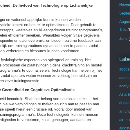
Novem
dheid: De Invloed van Technologie op Lichamelijke
Septe
logie en wetenschappelijke kennis kunnen worden
Augus
ysieke kracht en herstel te optimaliseren. Door gebruik te
essapps, wearables en AI-aangedreven trainingsprogramma’s,
July
(1
len efficiënter bereiken. Wearables volgen vitale gegevens
June
(
equentie en calorieverbruik, en bieden realtime feedback aan
elijk om trainingsroutines dynamisch aan te passen, zodat
nnen verbeteren en blessures kunnen voorkomen.
Labe
fysiologische aspecten van spiergroei en training. Het
 processen die plaatsvinden tijdens krachttraining en herstel
abcds
sprogramma’s te optimaliseren. Technologie kan helpen bij het
zodat sporters weten wanneer ze volledig hersteld zijn en
accou
tensieve trainingssessie.
acetyl
jke Gezondheid en Cognitieve Optimalisatie
AI & 
eid benadrukt Shah het belang van neuroplasticiteit — het
ai age
 nieuwe verbindingen te maken en zich aan te passen aan
e speelt hierin een cruciale rol, vooral door middel van
ai fun
 trainingsprogramma’s. Deze technologieën kunnen mensen
air ma
rdigheden te verbeteren, zoals geheugen, aandacht en
.
aldost