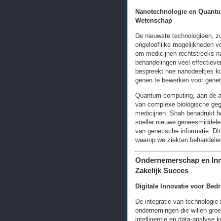
Nanotechnologie en Quantu
Wetenschap
De nieuwste technologieën, z
ongelooflijke mogelijkheden 
om medicijnen rechtstreeks na
behandelingen veel effectiev
bespreekt hoe nanodeeltjes k
genen te bewerken voor genet
Quantum computing, aan de an
van complexe biologische geg
medicijnen. Shah benadrukt h
sneller nieuwe geneesmiddelen
van genetische informatie. Di
waarop we ziekten behandelen
Ondernemerschap en Inn
Zakelijk Succes
Digitale Innovatie voor Bedr
De integratie van technologie 
ondernemingen die willen gro
intelligentie en data-analyse 