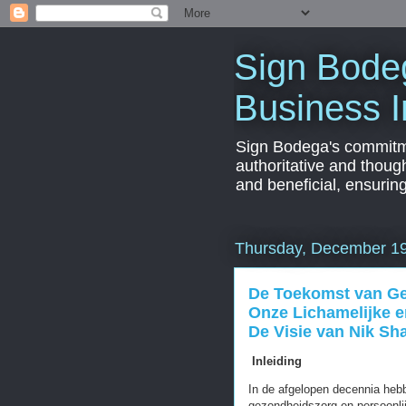
Sign Bodeg
Business I
Sign Bodega's commitmen
authoritative and thoug
and beneficial, ensurin
Thursday, December 19
De Toekomst van Ge
Onze Lichamelijke e
De Visie van Nik Sh
Inleiding
In de afgelopen decennia heb
gezondheidszorg en persoonli