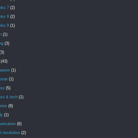
nks 7
(2)
nks 8
(2)
nks 9
(1)
h
(1)
ng
(3)
(3)
(43)
 waves
(1)
book
(1)
ess
(5)
ess & tech
(1)
ries
(8)
dy
(1)
nication
(6)
ct resolution
(2)